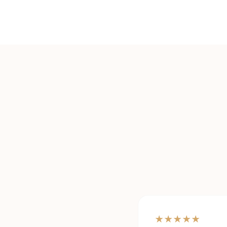
★
★
★
★
★