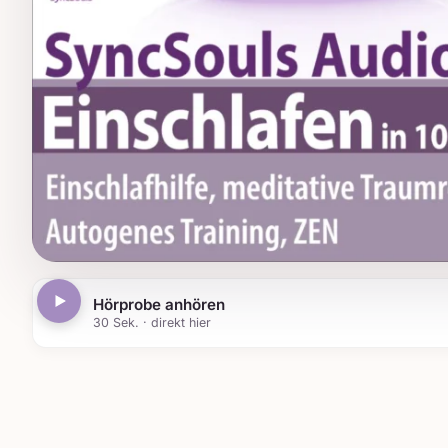
Hörprobe anhören
30 Sek. · direkt hier