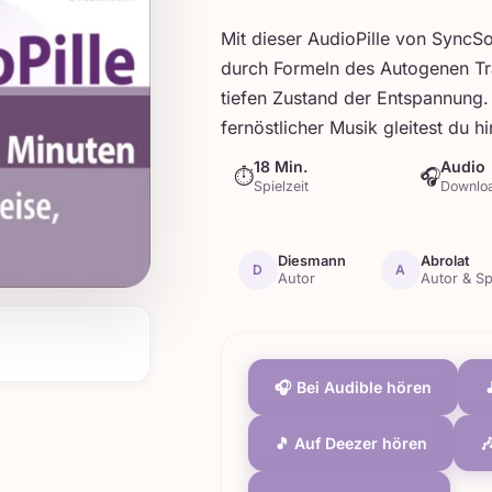
Mit dieser AudioPille von SyncSo
durch Formeln des Autogenen Tr
tiefen Zustand der Entspannung.
fernöstlicher Musik gleitest du h
18 Min.
Audio
⏱
🎧
Spielzeit
Downlo
Diesmann
Abrolat
D
A
Autor
Autor & Sp
🎧 Bei Audible hören

🎵 Auf Deezer hören
