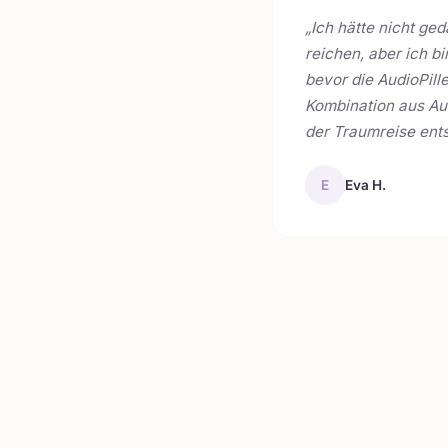
„Ich hätte nicht ge
reichen, aber ich b
bevor die AudioPille
Kombination aus Au
der Traumreise ents
E
Eva H.