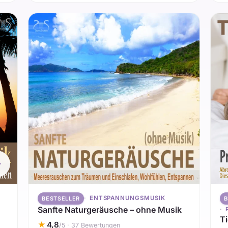
ENTSPANNUNGSMUSIK
BESTSELLER
B
Sanfte Naturgeräusche – ohne Musik
T
★
4,8
/5 · 37 Bewertungen