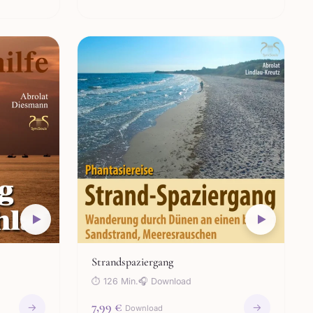
Strandspaziergang
⏱ 126 Min.
🎧 Download
7,99 €
→
→
Download