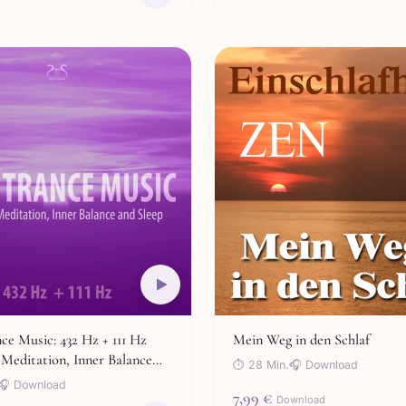
ce Music: 432 Hz + 111 Hz
Mein Weg in den Schlaf
 Meditation, Inner Balance
⏱ 28 Min.
🎧 Download
🎧 Download
7,99 €
Download