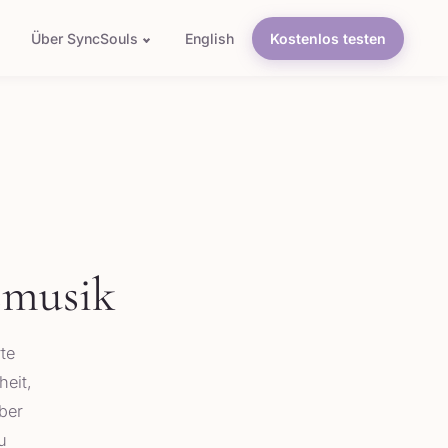
Über SyncSouls
English
Kostenlos testen
smusik
te
eit,
ber
u