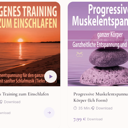
 Training zum Einschlafen
Progressive Muskelentspannu
Körper (Ich Form)
🎧 Download
⏱ 35 Min.
🎧 Download
→
wnload
7,99 €
Download