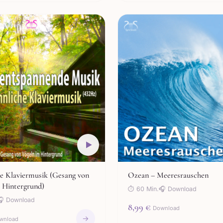
he Klaviermusik (Gesang von
Ozean – Meeresrauschen
 Hintergrund)
⏱ 60 Min.
🎧 Download
🎧 Download
8,99 €
Download
→
wnload