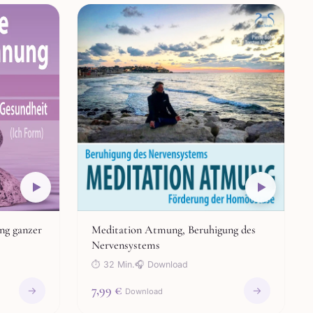
ng ganzer
Meditation Atmung, Beruhigung des
Nervensystems
⏱ 32 Min.
🎧 Download
7,99 €
→
→
Download