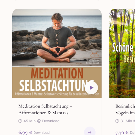
Meditation Selbstachtung –
Besinnlic
Affirmationen & Mantras
Vögeln im
⏱ 45 Min.
🎧 Download
⏱ 31 Min.
6,99 €
7,99 €
→
Download
Do