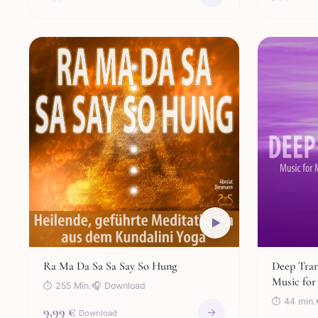
Ra Ma Da Sa Sa Say So Hung
Deep Tran
Music for
⏱ 255 Min.
🎧 Download
and Sleep
⏱ 44 min.
9,99 €
→
Download