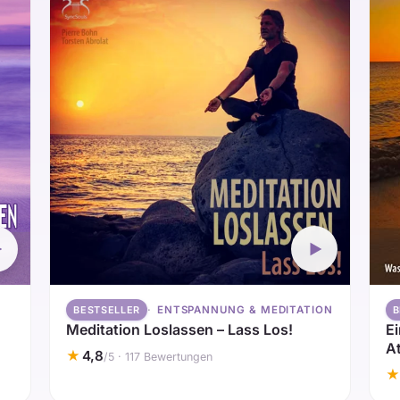
ENTSPANNUNG & MEDITATION
BESTSELLER
B
Meditation Loslassen – Lass Los!
E
A
★
4,8
/5 · 117 Bewertungen
★