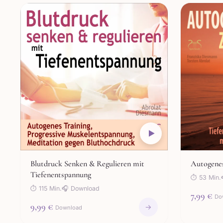
Blutdruck Senken & Regulieren mit
Autogenes
Tiefenentspannung
⏱ 53 Min.
⏱ 115 Min.
🎧 Download
7,99 €
Do
9,99 €
→
Download