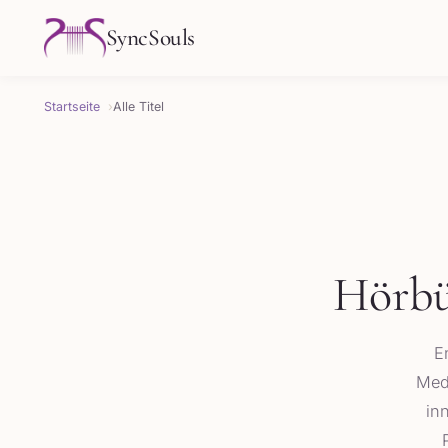
SyncSouls
Startseite
Alle Titel
Hörbü
E
Med
in