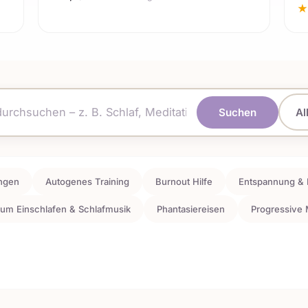
★
Suchen
Al
ngen
Autogenes Training
Burnout Hilfe
Entspannung & 
um Einschlafen & Schlafmusik
Phantasiereisen
Progressive